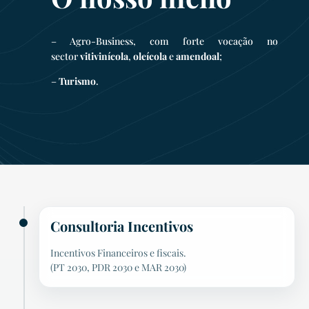
– Agro-Business, com forte vocação no
sector
vitivinícola
,
oleícola
e
amendoal
;
–
Turismo
.
Consultoria Incentivos
Incentivos Financeiros e fiscais.
(PT 2030, PDR 2030 e MAR 2030)